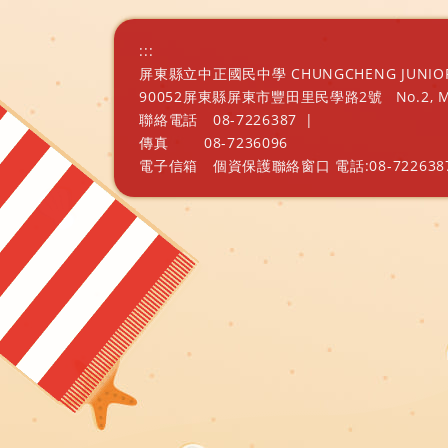
:::
屏東縣立中正國民中學 CHUNGCHENG JUNIOR H
90052屏東縣屏東市豐田里民學路2號
No.2, 
聯絡電話
08-7226387
|
傳真
08-7236096
電子信箱
個資保護聯絡窗口 電話:08-7226387 