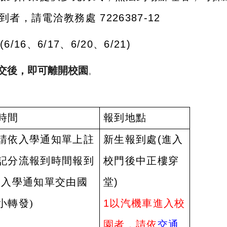
到者，請電洽教務處
7226387-12
(6/16
、
6/17
、
6/20
、
6/21)
交後，即可離開校園
。
時間
報到地點
請依入學通知單上註
新生報到處
(
進入
記分流報到時間報到
校門後中正樓穿
(入學通知單交由國
堂
)
小轉發)
1
以
汽機車進入校
園者，請依
交通