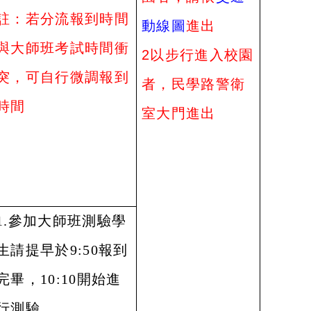
註：若分流報到時間
動線圖
進出
與大師班考試時間衝
2
以
步行進入校園
突，可自行微調報到
者，民學路警衛
時間
室大門進出
1.
參加大師班測驗學
生請提早於9:50報到
完畢，10:10開始進
行測驗。