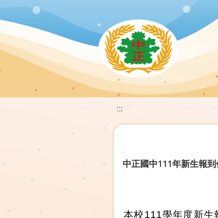
:::
中正國中111年新生報
本校
111
學年度新生