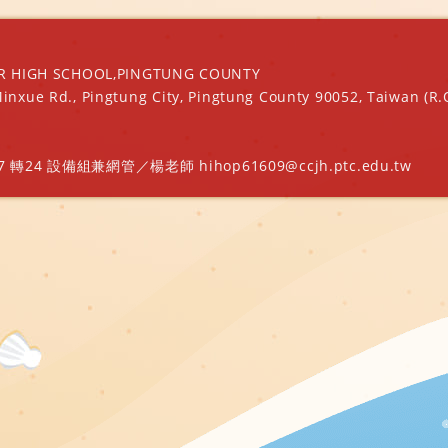
IGH SCHOOL,PINGTUNG COUNTY
Minxue Rd., Pingtung City, Pingtung County 90052, Taiwan (R.
轉24 設備組兼網管／楊老師 hihop61609@ccjh.ptc.edu.tw