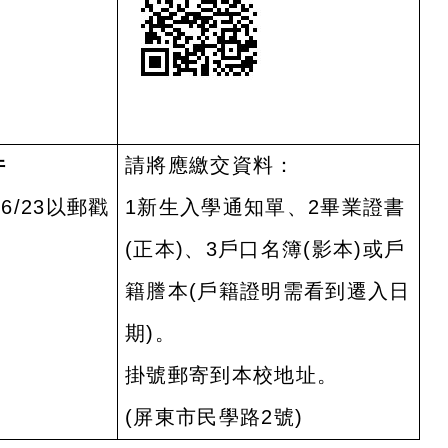
件
請將應繳交資料：
~6/23
以郵戳
1
新生入學通知單、
2
畢業證書
(
正本
)
、
3
戶口名簿
(
影本
)
或戶
籍謄本
(
戶籍證明需看到遷入日
期
)
。
掛號郵寄到本校地址。
(
屏東市民學路
2
號
)