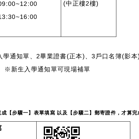
(
中正樓
2
樓
)
09:00~12:00
13:30~16:00
入學通知單、
2
畢業證書
(
正本
)
、
3
戶口名簿
(
影本
。
※新生入學通知單可現場補單
完成【步驟一】表單填寫 以及【步驟二】郵寄證件，才算完
寫