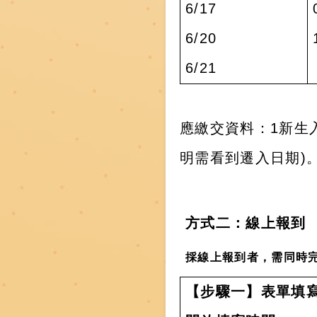
6/17
6/20
6/21
應繳交資料：
1
新生
明需看到遷入日期
)
方式二：線上報到
採線上報到者，需同時
【步驟一】表單填