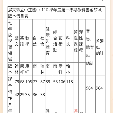
屏東縣立中正國中 110 學年度第一學期教科書各領域
版本價目表
七
年
健
音
綜
彈
彈
級
康
國
英
數
自
社
合
藝
科
性
性
樂、
學
與
普通
文
語
學
然
會
活
術
技
課
課
習
體
體育
班
動
程
程
領
育
總計
班
域
總計
版
翰
康
康
南
翰
南
南
康
翰
本
林
軒
軒
一
林
一
一
軒
林
課
79
68
105
77
87
89
55
106
118
本
964
964
習
42
29
35
36
38
作
八
年
健
彈