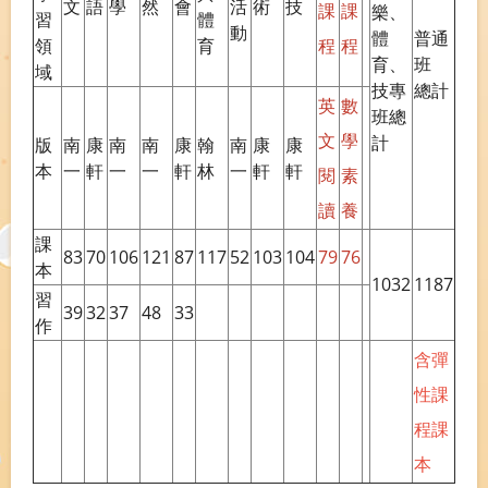
文
語
學
然
會
活
術
技
課
課
樂、
習
體
動
體
普通
領
育
程
程
育、
班
域
技專
總計
英
數
班總
文
學
計
版
南
康
南
南
康
翰
南
康
康
本
一
軒
一
一
軒
林
一
軒
軒
閱
素
讀
養
課
83
70
106
121
87
117
52
103
104
79
76
本
1032
1187
習
39
32
37
48
33
作
含彈
性課
程課
本