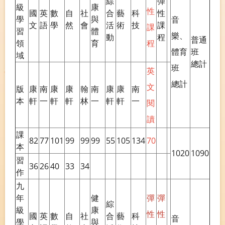
綜
彈
級
康
性
國
英
數
自
社
合
藝
科
性
學
與
音
文
語
學
然
會
活
術
技
課
課
習
體
樂、
動
程
普通
領
育
程
體育
班
域
總計
班
英
總計
文
版
康
南
康
康
翰
南
康
康
南
本
軒
一
軒
軒
林
一
軒
軒
一
閱
讀
課
82
77
101
99
99
99
55
105
134
70
本
1020
1090
習
36
26
40
33
34
作
九
年
健
彈
彈
綜
級
康
性
性
國
英
數
自
社
合
藝
科
音
學
與