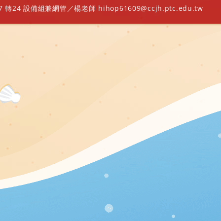
轉24 設備組兼網管／楊老師 hihop61609@ccjh.ptc.edu.tw