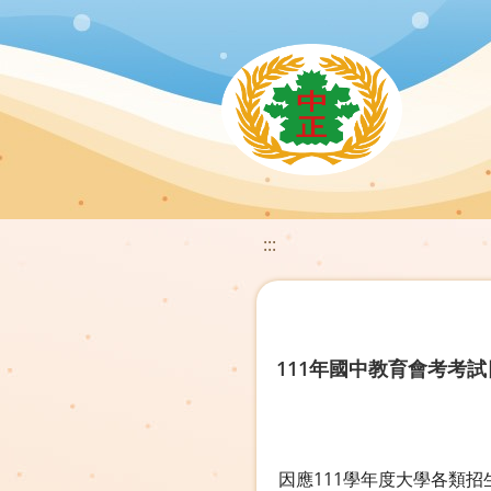
:::
111年國中教育會考考試日
因應111學年度大學各類招