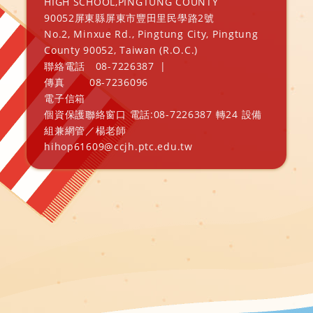
HIGH SCHOOL,PINGTUNG COUNTY
90052屏東縣屏東市豐田里民學路2號
No.2, Minxue Rd., Pingtung City, Pingtung
County 90052, Taiwan (R.O.C.)
聯絡電話
08-7226387
|
傳真
08-7236096
電子信箱
個資保護聯絡窗口 電話:08-7226387 轉24 設備
組兼網管／楊老師
hihop61609@ccjh.ptc.edu.tw