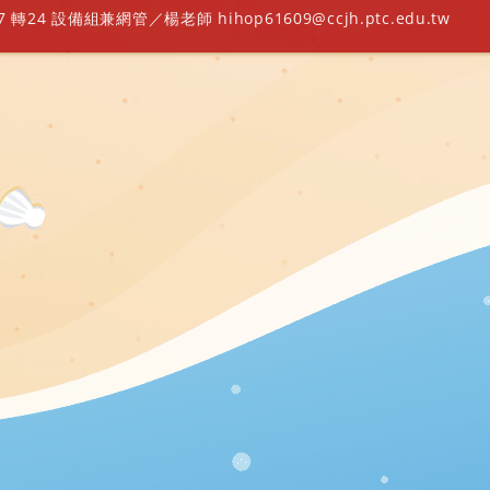
轉24 設備組兼網管／楊老師 hihop61609@ccjh.ptc.edu.tw