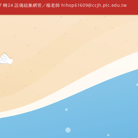
轉24 設備組兼網管／楊老師 hihop61609@ccjh.ptc.edu.tw