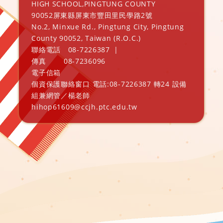
HIGH SCHOOL,PINGTUNG COUNTY
90052屏東縣屏東市豐田里民學路2號
No.2, Minxue Rd., Pingtung City, Pingtung
County 90052, Taiwan (R.O.C.)
聯絡電話
08-7226387
|
傳真
08-7236096
電子信箱
個資保護聯絡窗口 電話:08-7226387 轉24 設備
組兼網管／楊老師
hihop61609@ccjh.ptc.edu.tw