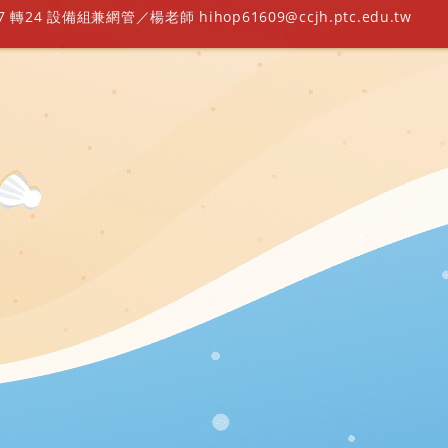
轉24 設備組兼網管／楊老師 hihop61609@ccjh.ptc.edu.tw