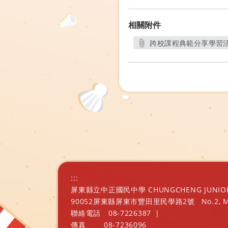
相關附件
跨校課程典範分享學習活
:::
屏東縣立中正國民中學 CHUNGCHENG JUNIOR H
90052屏東縣屏東市豐田里民學路2號
No.2, 
聯絡電話
08-7226387
|
傳真
08-7236096