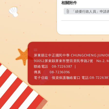
相關附件
「績優行政人員」申請表.
另開新視窗
:::
屏東縣立中正國民中學 CHUNGCHENG JUNIOR H
90052屏東縣屏東市豐田里民學路2號
No.2, 
聯絡電話
08-7226387
|
傳真
08-7236096
電子信箱
個資保護聯絡窗口 電話:08-7226387 