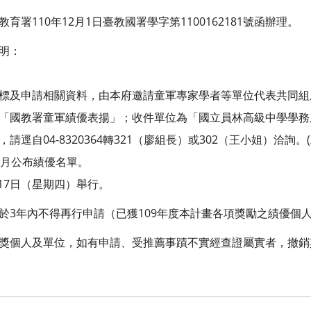
署110年12月1日臺教國署學字第1100162181號函辦理。
明：
標及申請相關資料，由本府邀請童軍專家學者等單位代表共同組
「國教署童軍績優表揚」；收件單位為「國立員林高級中學學務
逕自04-8320364轉321（廖組長）或302（王小姐）洽詢。
2月公布績優名單。
月17日（星期四）舉行。
於3年內不得再行申請（已獲109年度本計畫各項獎勵之績優個
獎個人及單位，如有申請、受推薦事蹟不實經查證屬實者，撤銷