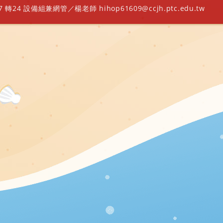
轉24 設備組兼網管／楊老師 hihop61609@ccjh.ptc.edu.tw