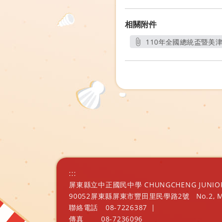
相關附件
110年全國總統盃暨美津濃
另
:::
屏東縣立中正國民中學 CHUNGCHENG JUNIOR H
90052屏東縣屏東市豐田里民學路2號
No.2, 
聯絡電話
08-7226387
|
傳真
08-7236096