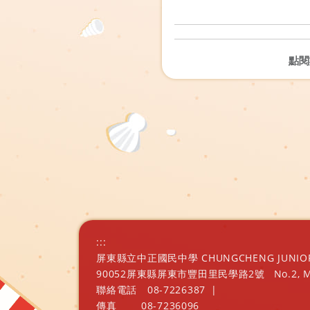
點閱
:::
屏東縣立中正國民中學 CHUNGCHENG JUNIOR H
90052屏東縣屏東市豐田里民學路2號
No.2, 
聯絡電話
08-7226387
|
傳真
08-7236096