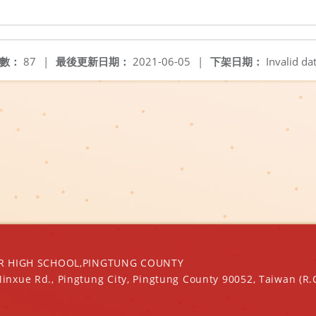
數：
87
|
最後更新日期：
2021-06-05
|
下架日期：
Invalid da
IGH SCHOOL,PINGTUNG COUNTY
Minxue Rd., Pingtung City, Pingtung County 90052, Taiwan (R.