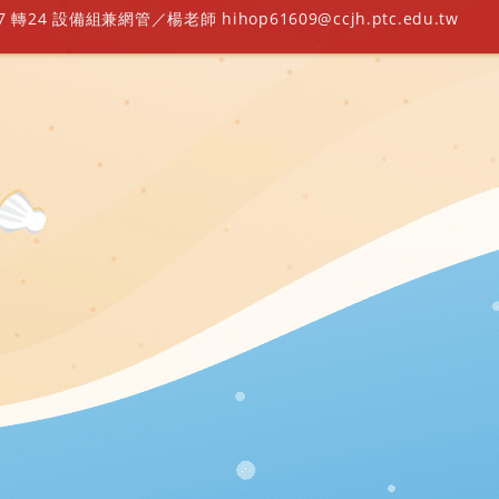
轉24 設備組兼網管／楊老師 hihop61609@ccjh.ptc.edu.tw